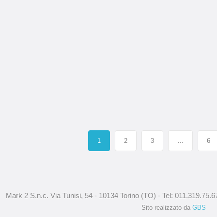
,
,
1
2
3
…
6
Mark 2 S.n.c. Via Tunisi, 54 - 10134 Torino (TO) - Tel: 011.319.75.
Sito realizzato da
GBS